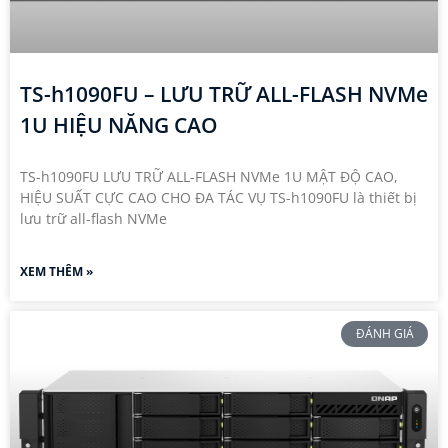
TS-h1090FU – LƯU TRỮ ALL-FLASH NVMe
1U HIỆU NĂNG CAO
TS-h1090FU LƯU TRỮ ALL-FLASH NVMe 1U MẬT ĐỘ CAO,
HIỆU SUẤT CỰC CAO CHO ĐA TÁC VỤ TS-h1090FU là thiết bị
lưu trữ all-flash NVMe
XEM THÊM »
ĐÁNH GIÁ