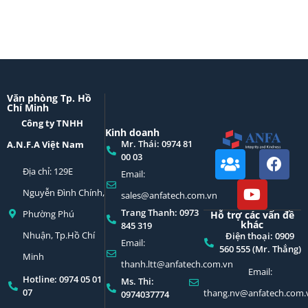
Văn phòng Tp. Hồ
Chí Minh
Công ty TNHH
Kinh doanh
Mr. Thái: 0974 81
A.N.F.A Việt Nam
00 03
Địa chỉ: 129E
Email:
Nguyễn Đình Chính,
sales@anfatech.com.vn
Trang Thanh: 0973
Phường Phú
Hỗ trợ các vấn đề
khác
845 319
Nhuận, Tp.Hồ Chí
Điện thoại: 0909
Email:
560 555 (Mr. Thắng)
Minh
thanh.ltt@anfatech.com.vn
Email:
Hotline: 0974 05 01
Ms. Thi:
07
thang.nv@anfatech.com.
0974037774