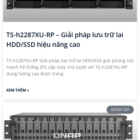
TS-h2287XU-RP – Giải pháp lưu trữ lai
HDD/SSD hiệu năng cao
TS-h2287XU-RP Giải pháp lưu trữ lai HDD/SSD giải phóng sức
mạnh hệ thống ZFS cấp máy chủ tuyệt vời TS-h2287XU-RP
dung lượng cao được trang
XEM THÊM »
ĐÁNH GIÁ