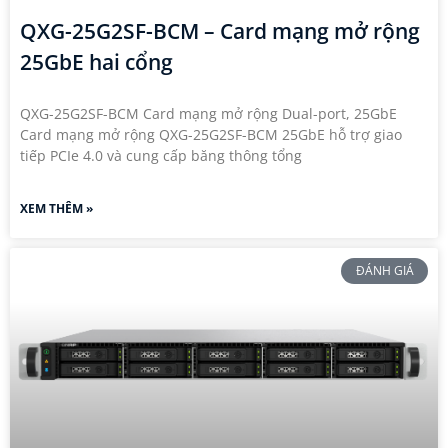
QXG-25G2SF-BCM – Card mạng mở rộng
25GbE hai cổng
QXG-25G2SF-BCM Card mạng mở rộng Dual-port, 25GbE
Card mạng mở rộng QXG-25G2SF-BCM 25GbE hỗ trợ giao
tiếp PCIe 4.0 và cung cấp băng thông tổng
XEM THÊM »
ĐÁNH GIÁ