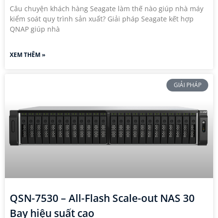
Câu chuyện khách hàng Seagate làm thế nào giúp nhà máy
kiểm soát quy trình sản xuất? Giải pháp Seagate kết hợp
QNAP giúp nhà
XEM THÊM »
GIẢI PHÁP
QSN-7530 – All-Flash Scale-out NAS 30
Bay hiệu suất cao