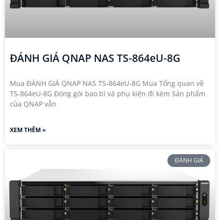
ĐÁNH GIÁ QNAP NAS TS-864eU-8G
Mua ĐÁNH GIÁ QNAP NAS TS-864eU-8G Mua Tổng quan về
TS-864eU-8G​ Đóng gói bao bì và phụ kiện đi kèm Sản phẩm
của QNAP vẫn
XEM THÊM »
ĐÁNH GIÁ