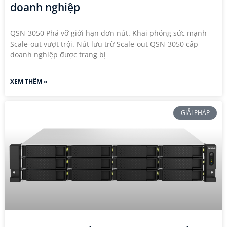
doanh nghiệp
QSN-3050 Phá vỡ giới hạn đơn nút. Khai phóng sức mạnh
Scale-out vượt trội. Nút lưu trữ Scale-out QSN-3050 cấp
doanh nghiệp được trang bị
XEM THÊM »
GIẢI PHÁP