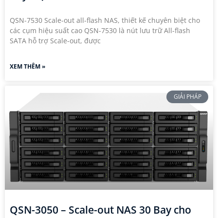
QSN-7530 Scale-out all-flash NAS, thiết kế chuyên biệt cho
các cụm hiệu suất cao QSN-7530 là nút lưu trữ All-flash
SATA hỗ trợ Scale-out, được
XEM THÊM »
GIẢI PHÁP
QSN-3050 – Scale-out NAS 30 Bay cho