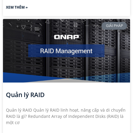
XEM THÊM »
GIẢI PHÁP
Quản lý RAID
Quản lý RAID Quản lý RAID linh hoạt, nâng cấp và di chuyển
RAID là gì? Redundant Array of Independent Disks (RAID) là
một cơ