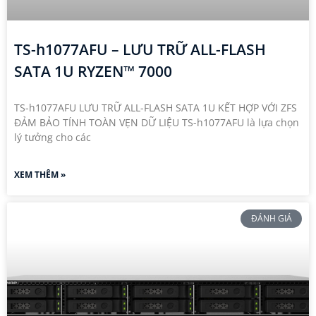
TS-h1077AFU – LƯU TRỮ ALL-FLASH
SATA 1U RYZEN™ 7000
TS-h1077AFU LƯU TRỮ ALL-FLASH SATA 1U KẾT HỢP VỚI ZFS
ĐẢM BẢO TÍNH TOÀN VẸN DỮ LIỆU TS-h1077AFU là lựa chọn
lý tưởng cho các
XEM THÊM »
ĐÁNH GIÁ