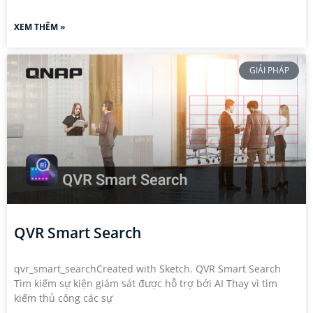
XEM THÊM »
GIẢI PHÁP
QVR Smart Search
qvr_smart_searchCreated with Sketch. QVR Smart Search
Tìm kiếm sự kiện giám sát được hỗ trợ bởi AI Thay vì tìm
kiếm thủ công các sự