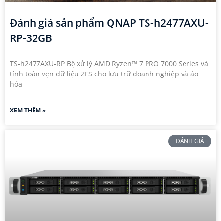
Đánh giá sản phẩm QNAP TS-h2477AXU-
RP-32GB
TS-h2477AXU-RP Bộ xử lý AMD Ryzen™ 7 PRO 7000 Series và
tính toàn vẹn dữ liệu ZFS cho lưu trữ doanh nghiệp và ảo
hóa
XEM THÊM »
ĐÁNH GIÁ