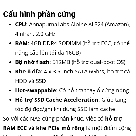
Cấu hình phần cứng
CPU
: AnnapurnaLabs Alpine AL524 (Amazon),
4 nhân, 2.0 GHz
RAM
: 4GB DDR4 SODIMM (hỗ trợ ECC, có thể
nâng cấp lên tối đa 16GB)
Bộ nhớ flash
: 512MB (hỗ trợ dual-boot OS)
Khe ổ đĩa
: 4 x 3.5-inch SATA 6Gb/s, hỗ trợ cả
HDD và SSD
Hot-swappable
: Có hỗ trợ thay ổ cứng nóng
Hỗ trợ SSD Cache Acceleration
: Giúp tăng
tốc độ đọc/ghi khi dùng SSD làm cache
So với các NAS cùng phân khúc, việc có
hỗ trợ
RAM ECC và khe PCIe mở rộng
là một điểm cộng