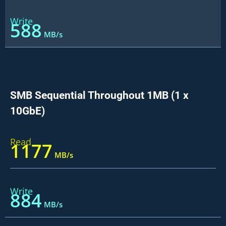
Write
590
 MB/s
SMB Sequential Throughout 1MB (1 x
10GbE)
Read
1181
 MB/s
Write
887
 MB/s