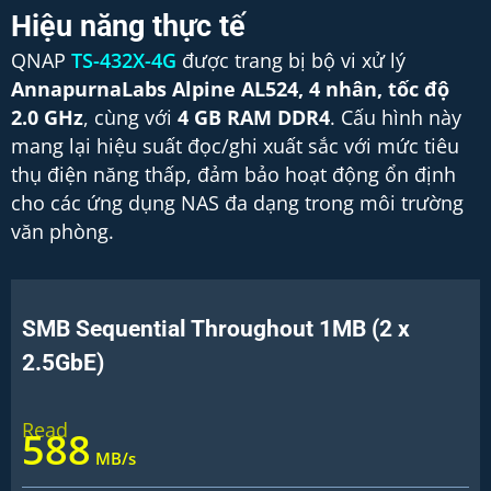
Hiệu năng thực tế
QNAP
TS-432X-4G
được trang bị bộ vi xử lý
AnnapurnaLabs Alpine AL524, 4 nhân, tốc độ
2.0 GHz
, cùng với
4 GB RAM DDR4
. Cấu hình này
mang lại hiệu suất đọc/ghi xuất sắc với mức tiêu
thụ điện năng thấp, đảm bảo hoạt động ổn định
cho các ứng dụng NAS đa dạng trong môi trường
văn phòng.
SMB Sequential Throughout 1MB (2 x
2.5GbE)
Read
590
 MB/s