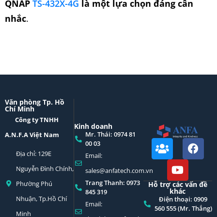
QNAP
TS-432X-4G
là một lựa chọn đáng cân
nhắc
.
Văn phòng Tp. Hồ
Chí Minh
Công ty TNHH
Kinh doanh
Mr. Thái: 0974 81
A.N.F.A Việt Nam
00 03
Địa chỉ: 129E
Email:
Nguyễn Đình Chính,
sales@anfatech.com.vn
Trang Thanh: 0973
Phường Phú
Hỗ trợ các vấn đề
khác
845 319
Nhuận, Tp.Hồ Chí
Điện thoại: 0909
Email:
560 555 (Mr. Thắng)
Minh