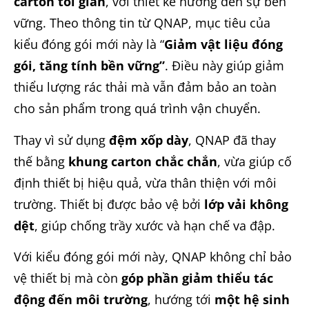
carton tối giản
, với thiết kế hướng đến sự bền
vững. Theo thông tin từ QNAP, mục tiêu của
kiểu đóng gói mới này là “
Giảm vật liệu đóng
gói, tăng tính bền vững”
. Điều này giúp giảm
thiểu lượng rác thải mà vẫn đảm bảo an toàn
cho sản phẩm trong quá trình vận chuyển.
Thay vì sử dụng
đệm xốp dày
, QNAP đã thay
thế bằng
khung carton chắc chắn
, vừa giúp cố
định thiết bị hiệu quả, vừa thân thiện với môi
trường. Thiết bị được bảo vệ bởi
lớp vải không
dệt
, giúp chống trầy xước và hạn chế va đập.
Với kiểu đóng gói mới này, QNAP không chỉ bảo
vệ thiết bị mà còn
góp phần giảm thiểu tác
động đến môi trường
, hướng tới
một hệ sinh