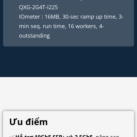
QXG-2G4T-I225
IOmeter : 16MB, 30-sec ramp up time, 3-
min seq. run time, 16 workers, 4-
outstanding
Ưu điểm
✅
Hỗ trợ 10GbE SFP+ và 2.5GbE
, nâng cao