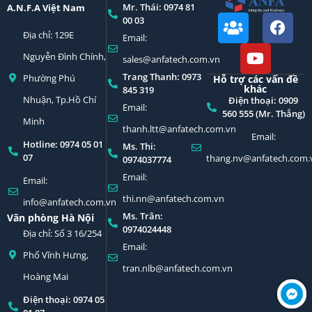
Mr. Thái: 0974 81
A.N.F.A Việt Nam
00 03
Địa chỉ: 129E
Email:
Nguyễn Đình Chính,
sales@anfatech.com.vn
Trang Thanh: 0973
Phường Phú
Hỗ trợ các vấn đề
khác
845 319
Nhuận, Tp.Hồ Chí
Điện thoại: 0909
Email:
560 555 (Mr. Thắng)
Minh
thanh.ltt@anfatech.com.vn
Email:
Hotline: 0974 05 01
Ms. Thi:
07
thang.nv@anfatech.com.
0974037774
Email:
Email:
thi.nn@anfatech.com.vn
info@anfatech.com.vn
Ms. Trân:
Văn phòng Hà Nội
0974024448
Địa chỉ: Số 3 16/254
Email:
Phố Vĩnh Hưng,
tran.nlb@anfatech.com.vn
Hoàng Mai
Điện thoại: 0974 05