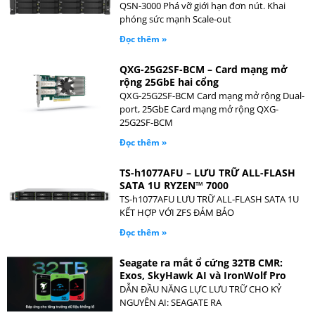
QSN-3000 Phá vỡ giới hạn đơn nút. Khai
phóng sức mạnh Scale-out
Đọc thêm »
QXG-25G2SF-BCM – Card mạng mở
rộng 25GbE hai cổng
QXG-25G2SF-BCM Card mạng mở rộng Dual-
port, 25GbE Card mạng mở rộng QXG-
25G2SF-BCM
Đọc thêm »
TS-h1077AFU – LƯU TRỮ ALL-FLASH
SATA 1U RYZEN™ 7000
TS-h1077AFU LƯU TRỮ ALL-FLASH SATA 1U
KẾT HỢP VỚI ZFS ĐẢM BẢO
Đọc thêm »
Seagate ra mắt ổ cứng 32TB CMR:
Exos, SkyHawk AI và IronWolf Pro
DẪN ĐẦU NĂNG LỰC LƯU TRỮ CHO KỶ
NGUYÊN AI: SEAGATE RA