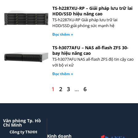
TS-h2287XU-RP – Giải pháp lưu trữ lai
HDD/SSD hiệu năng cao
TS-h2287XU-RP Giải pháp lưu trữ lai
HDD/SSD giải phóng sức mạnh hệ
Đọc thêm »
TS-h3077AFU – NAS all-flash ZFS 30-
bay hiệu năng cao
TS-h3077AFU NAS all-flash ZFS độ tin cậy cao
với bộ vi xử
Đọc thêm »
1
2
3
…
6
Văn phòng Tp. Hồ
Chí Minh
Công ty TNHH
Kinh doanh