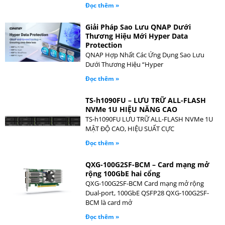
Đọc thêm »
Giải Pháp Sao Lưu QNAP Dưới
Thương Hiệu Mới Hyper Data
Protection
QNAP Hợp Nhất Các Ứng Dụng Sao Lưu
Dưới Thương Hiệu “Hyper
Đọc thêm »
TS-h1090FU – LƯU TRỮ ALL-FLASH
NVMe 1U HIỆU NĂNG CAO
TS-h1090FU LƯU TRỮ ALL-FLASH NVMe 1U
MẬT ĐỘ CAO, HIỆU SUẤT CỰC
Đọc thêm »
QXG-100G2SF-BCM – Card mạng mở
rộng 100GbE hai cổng
QXG-100G2SF-BCM Card mạng mở rộng
Dual-port, 100GbE QSFP28 QXG-100G2SF-
BCM là card mở
Đọc thêm »