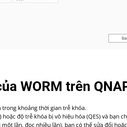
 của WORM trên QNA
 trong khoảng thời gian trễ khóa.
 hoặc độ trễ khóa bị vô hiệu hóa (QES) và bạn c
một lần, đọc nhiều lần), bạn có thể sửa đổi hoặ