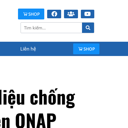
SHOP
Liên hệ
SHOP
liệu chống
ên QNAP