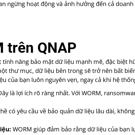
 gian ngừng hoạt động và ảnh hưởng đến cả doanh
 trên QNAP
 tính năng bảo mật dữ liệu mạnh mẽ, đặc biệt h
thư mục, dữ liệu bên trong sẽ trở nên bất biến,
iệu của bạn luôn nguyên vẹn, ngay cả khi hệ thố
ây là lợi ích rõ ràng nhất. Với WORM, ransomwa
ề có yêu cầu về bảo quản dữ liệu lâu dài, khôn
iệu:
WORM giúp đảm bảo rằng dữ liệu của bạn luô