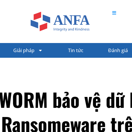
Giải pháp
Tin tức
Đánh giá
 WORM bảo vệ dữ 
 Ransomeware tr