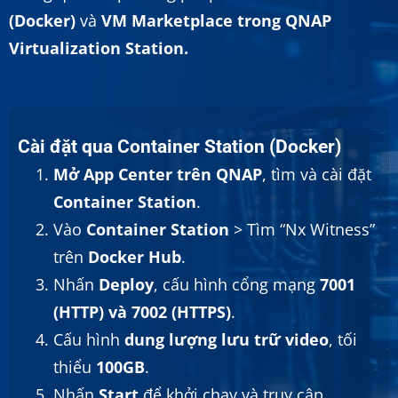
(Docker)
và
VM Marketplace trong QNAP
Virtualization Station.
Cài đặt qua Container Station (Docker)
Mở App Center trên QNAP
, tìm và cài đặt
Container Station
.
Vào
Container Station
> Tìm “Nx Witness”
trên
Docker Hub
.
Nhấn
Deploy
, cấu hình cổng mạng
7001
(HTTP) và 7002 (HTTPS)
.
Cấu hình
dung lượng lưu trữ video
, tối
thiểu
100GB
.
Nhấn
Start
để khởi chạy và truy cập