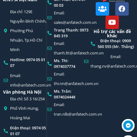
00 03
Địa chỉ: 129E
Email:
Nguyễn Đình Chính,
sales@anfatech.com.vn
Trang Thanh: 0973
Phường Phú
Hỗ trợ các vấn đề
khác
845 319
Nhuận, Tp.Hồ Chí
Điện thoại: 0909
Email:
560 555 (Mr. Thắng)
Minh
thanh.ltt@anfatech.com.vn
Email:
Hotline: 0974 05 01
Ms. Thi:
07
thang.nv@anfatech.com.
0974037774
Email:
Email:
thi.nn@anfatech.com.vn
info@anfatech.com.vn
Ms. Trân:
Văn phòng Hà Nội
0974024448
Địa chỉ: Số 3 16/254
Email:
Phố Vĩnh Hưng,
tran.nlb@anfatech.com.vn
Hoàng Mai
Điện thoại: 0974 05
01 07